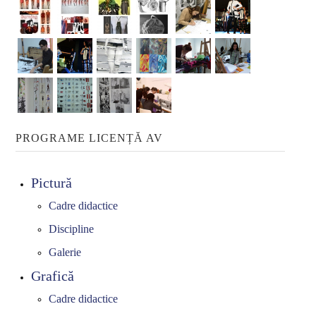
Modă-Design vestimentar
Studii de masterat
Arte plastice și multimedia
Design de obiect: modă și ambient
CERCETARE
PROGRAME LICENȚĂ AV
Activitatea de cercetare
Relații internaționale
Pictură
Cadre didactice
STUDENȚI
Discipline
Orare studenți
Galerie
Examene
Grafică
Burse și tabere
Cadre didactice