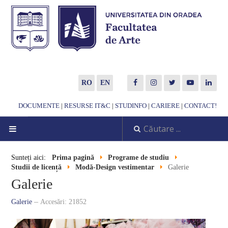
RO
EN
DOCUMENTE
|
RESURSE IT&C
|
STUDINFO
|
CARIERE
|
CONTACT!
DESPRE NOI
Sunteți aici:
Prima pagină
Programe de studiu
Studii de licență
Modă-Design vestimentar
Galerie
Noutăți
Galerie
Scurtă prezentare
Galerie
Accesări: 21852
Misiune