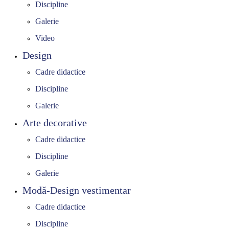
Discipline
Informatii
Galerie
Finalizare studii
Video
Link-uri utile
Design
ADMITERE
Cadre didactice
Discipline
Pregătiri admitere
Galerie
Admitere licență
Arte decorative
Admitere masterat
Cadre didactice
MEDIA
Discipline
Galerie
Modă-Design vestimentar
Cadre didactice
Discipline