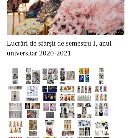
Corp profesoral
Conducerea departamentului
Comisii
Informații
Lucrări de sfârșit de semestru I, anul
universitar 2020-2021
Alegeri academice
PROGRAME DE STUDIU
Studii de licență
Pictură
Grafică
Design
Arte decorative