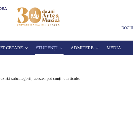
DOCU
CERCETARE
STUDENȚI
ADMITERE
MEDIA
există subcategorii, acestea pot conține articole.