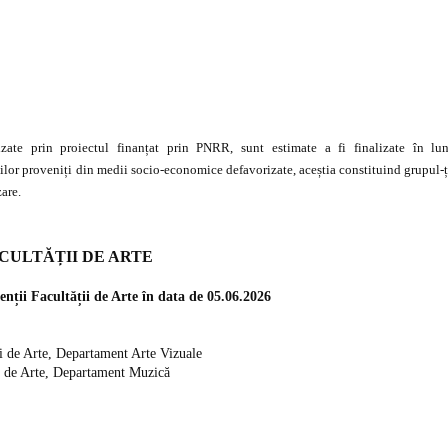
zate prin proiectul finanțat prin PNRR, sunt estimate a fi finalizate în lu
ților proveniți din medii socio-economice defavorizate, aceștia constituind grupul-ț
zare.
CULTĂȚII DE ARTE
nții Facultății de Arte în data de 05.06.2026
ii de Arte, Departament Arte Vizuale
ții de Arte, Departament Muzică