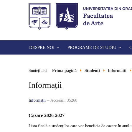
DESPRE NOI
PROGRAME DE STUDIU
Sunteți aici:
Prima pagină
Studenți
Informatii
Informații
Informații
Accesări: 35260
Cazare
2026-2027
Lista finală a studenţilor care vor beneficia de cazare în anu