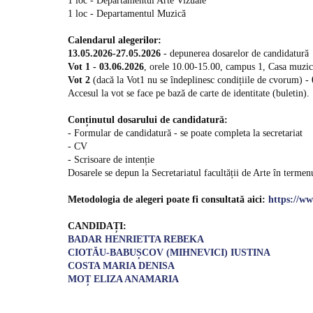
1 loc - Departamentul Arte Vizuale
1 loc - Departamentul Muzică
Calendarul alegerilor:
13.05.2026-27.05.2026
- depunerea dosarelor de candidatură
Vot 1 - 03.06.2026
, orele 10.00-15.00, campus 1, Casa muzicii
Vot 2
(dacă la Vot1 nu se îndeplinesc condițiile de cvorum) -
Accesul la vot se face pe bază de carte de identitate (buletin).
Conținutul dosarului de candidatură:
- Formular de candidatură - se poate completa la secretariat
- CV
- Scrisoare de intenție
Dosarele se depun la Secretariatul facultății de Arte în termenul
Metodologia de alegeri poate fi consultată aici:
https://w
CANDIDAȚI:
BADAR HENRIETTA REBEKA
CIOTĂU-BABUȘCOV (MIHNEVICI) IUSTINA
COSTA MARIA DENISA
MOȚ ELIZA ANAMARIA