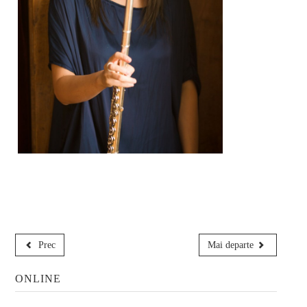
Informatii
Finalizare studii
Link-uri utile
ADMITERE
Pregătiri admitere
Admitere licență
Admitere masterat
MEDIA
Prec
Mai departe
ONLINE