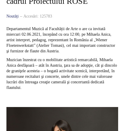
cadrul Proiectului ROSE
Corp profesoral
Conducerea departamentului
Noutăți
Accesări: 125783
Comisii
Departamentul Muzică al Facultății de Arte o are ca invitată
miercuri 02.06.2021, începând cu ora 12:00, pe Mihaela Anica,
Informații
artist interpret, pedagog, reprezentant în România al „Wiener
Floetenwerkstatt” (Atelier Tomasi), cel mai important constructor
Alegeri academice
şi furnizor de flaute din Austria.
Muzician înzestrat cu o mobilitate artistică remarcabilă, Mihaela
PROGRAME DE STUDIU
Anica desfăşoară – atât în Austria, ţara sa de adopţie, cât şi dincolo
de graniţele acesteia – o bogată activitate scenică, interpretând, în
numeroase recitaluri şi concerte, unele dintre cele mai valoroase
Studii de licență
lucrări din întreaga creaţie camerală şi concertantă dedicată
flautului.
Pictură
Grafică
Design
Arte decorative