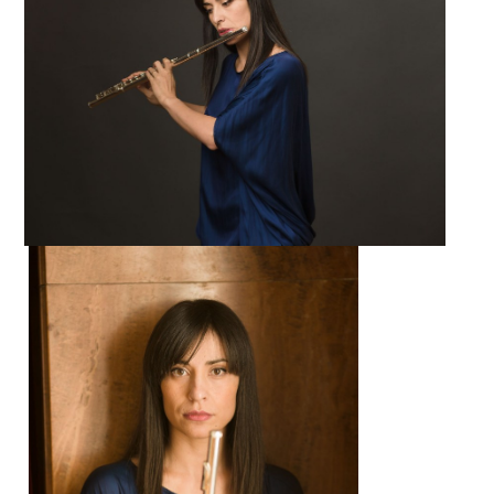
Modă-Design vestimentar
Studii de masterat
Arte plastice și multimedia
Design de obiect: modă și ambient
CERCETARE
Activitatea de cercetare
Relații internaționale
STUDENȚI
Orare studenți
Examene
Burse și tabere