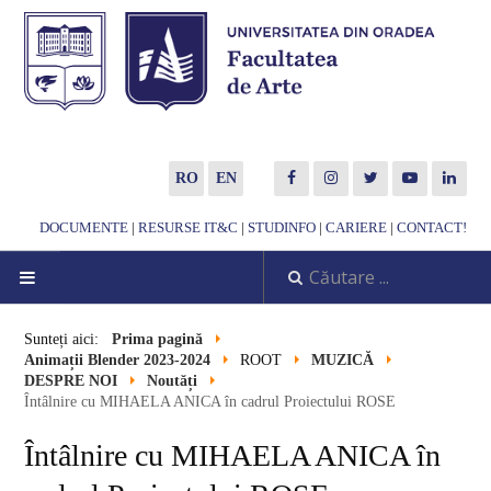
RO
EN
DOCUMENTE
|
RESURSE IT&C
|
STUDINFO
|
CARIERE
|
CONTACT!
DESPRE NOI
Sunteți aici:
Prima pagină
Animații Blender 2023-2024
ROOT
MUZICĂ
Noutăți
DESPRE NOI
Noutăți
Întâlnire cu MIHAELA ANICA în cadrul Proiectului ROSE
Scurtă prezentare
Întâlnire cu MIHAELA ANICA în
Misiune