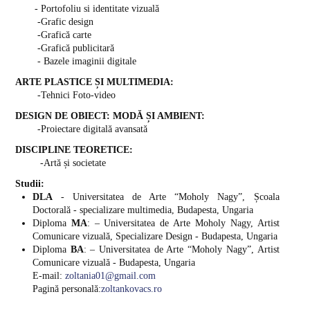
Modă-Design vestimentar
- Portofoliu si identitate vizuală
-Grafic design
Studii de masterat
-Grafică carte
-Grafică publicitară
Arte plastice și multimedia
- Bazele imaginii digitale
ARTE PLASTICE ȘI MULTIMEDIA:
Design de obiect: modă și ambient
-Tehnici Foto-video
CERCETARE
DESIGN DE OBIECT: MODĂ ȘI AMBIENT
:
-Proiectare digitală avansată
Activitatea de cercetare
DISCIPLINE TEORETICE:
-Artă și societate
Relații internaționale
Studii:
DLA
- Universitatea de Arte “Moholy Nagy”, Școala
STUDENȚI
Doctorală - specializare multimedia, Budapesta, Ungaria
Diploma
MA
: – Universitatea de Arte Moholy Nagy, Artist
Orare studenți
Comunicare vizuală, Specializare Design - Budapesta, Ungaria
Diploma
BA
: – Universitatea de Arte “Moholy Nagy”, Artist
Comunicare vizuală - Budapesta, Ungaria
Examene
E-mail:
zoltania01@gmail.com
Pagină personală:
zoltankovacs.ro
Burse și tabere