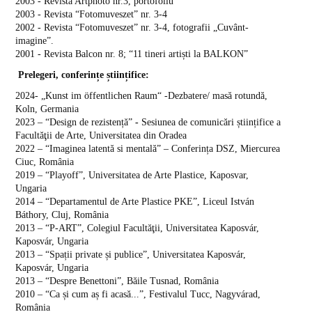
2003 - Revista Artphoto nr.3, portofoliu
2003 - Revista “Fotomuveszet” nr. 3-4
2002 - Revista “Fotomuveszet” nr. 3-4, fotografii „Cuvânt-
imagine”.
2001 - Revista Balcon nr. 8; “11 tineri artiști la BALKON”
Prelegeri, conferințe științifice:
2024- „Kunst im öffentlichen Raum“ -Dezbatere/ masă rotundă,
Koln, Germania
2023 – “Design de rezistență”
-
Sesiunea de comunicări științifice a
Facultăţii de Arte, Universitatea din Oradea
2022 – “Imaginea latentă si mentală” – Conferința DSZ, Miercurea
Ciuc, România
2019 – “Playoff”, Universitatea de Arte Plastice, Kaposvar,
Ungaria
2014 – “Departamentul de Arte Plastice PKE”, Liceul István
Báthory, Cluj, România
2013 – “P-ART”, Colegiul Facultăţii, Universitatea Kaposvár,
Kaposvár, Ungaria
2013 – “Spații private și publice”, Universitatea Kaposvár,
Kaposvár, Ungaria
2013 – “Despre Benettoni”, Băile Tusnad, România
2010 – “Ca și cum aș fi acasă...”, Festivalul Tucc, Nagyvárad,
România