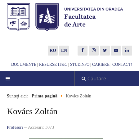
RO
EN
DOCUMENTE
|
RESURSE IT&C
|
STUDINFO
|
CARIERE
|
CONTACT!
DESPRE NOI
Sunteți aici:
Prima pagină
Kovács Zoltán
Noutăți
Kovács Zoltán
Scurtă prezentare
Profesori
Accesări: 3073
Misiune