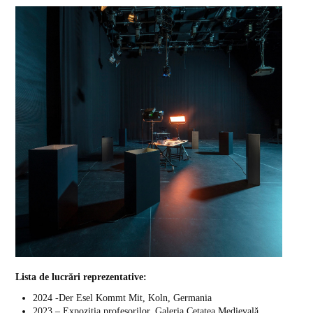
Informatii
Finalizare studii
Link-uri utile
ADMITERE
Pregătiri admitere
Admitere licență
Admitere masterat
MEDIA
Lista de lucrări reprezentative:
2024 -Der Esel Kommt Mit, Koln, Germania
2023 – Expoziția profesorilor, Galeria Cetatea Medievală