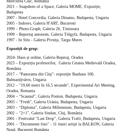
Miercurea Ciuc, România
2021 – Snapshots of a Space, Galeria MOME, Expoziție,
Budapesta
2007 - Hotel Concordia, Galeria Dinamo, Budapesta, Ungaria
2005 - Indoors, Galeria H'ART, Bucuresti
1999 – Photo-Graph, Galeria 26, Timisoara
1999 – Reportaj autonom, Galeria Tölgyfa, Budapesta, Ungaria
1997 - In Situ - Galeria Pivnița, Targu Mures
Expoziții de grup:
2024- Haos și ordine, Galeria Reperaj, Oradea
2023 – Expoziția profesorilor, Galeria Cetatea Medievală Oradea,
România
2017 – “Panorama din Cluj”- expoziție Bauhaus 100,
Balmazújváros, Ungaria
2012 – “19,60 metri în 16,5 secunde”, Experimental Art Meeting,
Oradea, Romania
2004 – “Scaunul”, Galeria Ponton, Budapesta, Ungaria
2003 – “Fresh”, Galeria Uránia, Budapesta, Ungaria
2003 – “Diploma”, Galeria Millennium, Budapesta, Ungaria
2002 – “2+1”, Galeria Sindan, Cluj, România
2001 - Festivalul “Last Drop”, Galeria Trafó, Budapesta, Ungaria
2001 – “Documente foto” - 11 tineri artiști la BALKON, Galeria
Nouă, București România