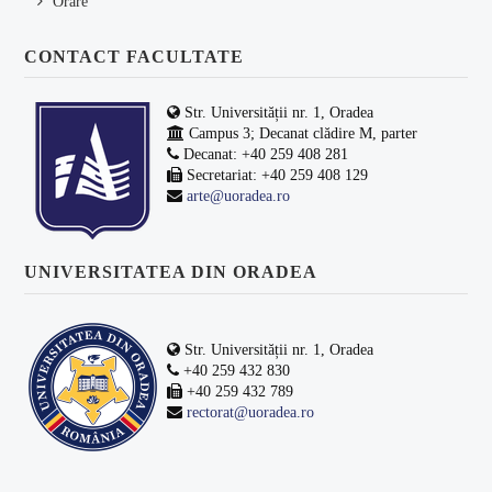
Orare
CONTACT FACULTATE
Str. Universității nr. 1, Oradea
Campus 3; Decanat clădire M, parter
Decanat: +40 259 408 281
Secretariat: +40 259 408 129
arte@uoradea.ro
UNIVERSITATEA DIN ORADEA
Str. Universității nr. 1, Oradea
+40 259 432 830
+40 259 432 789
rectorat@uoradea.ro