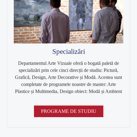
Informatii
Finalizare studii
Link-uri utile
ADMITERE
Specializări
Pregătiri admitere
Departamentul Arte Vizuale oferă o bogată paletă de
Admitere licență
specializări prin cele cinci direcții de studiu: Pictură,
Grafică, Design, Arte Decorative și Modă. Acestea sunt
Admitere masterat
completate de programele noastre de master: Arte
Plastice și Multimedia, Design obiect: Modă și Ambient
MEDIA
PROGRAME DE STUDIU