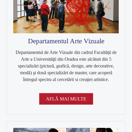
Modă-Design vestimentar
Studii de masterat
Arte plastice și multimedia
Design de obiect: modă și ambient
Departamentul Arte Vizuale
CERCETARE
Departamentul de Arte Vizuale din cadrul Facultăţii de
Arte a Universităţii din Oradea este alcătuit din 5
Activitatea de cercetare
specializări (pictură, grafică, design, arte decorative,
modă) şi două specializări de master, care acoperă
Relații internaționale
întregul spectru al cercetării si creaţiei artistice.
STUDENȚI
AFLĂ MAI MULTE
Orare studenți
Examene
Burse și tabere