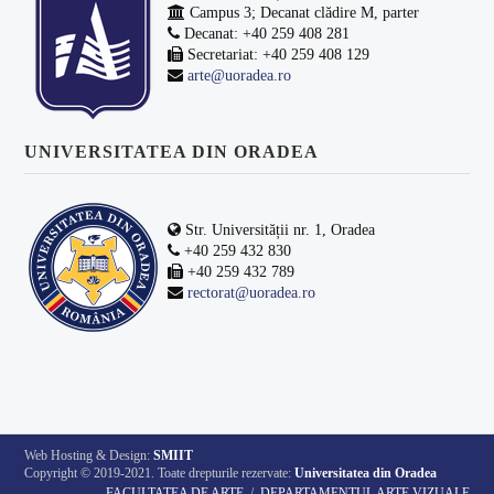
Campus 3; Decanat clădire M, parter
Decanat: +40 259 408 281
Secretariat: +40 259 408 129
arte@uoradea.ro
UNIVERSITATEA DIN ORADEA
Str. Universității nr. 1, Oradea
+40 259 432 830
+40 259 432 789
rectorat@uoradea.ro
Web Hosting & Design:
SMIIT
Copyright © 2019-2021. Toate drepturile rezervate:
Universitatea din Oradea
FACULTATEA DE ARTE
DEPARTAMENTUL ARTE VIZUALE