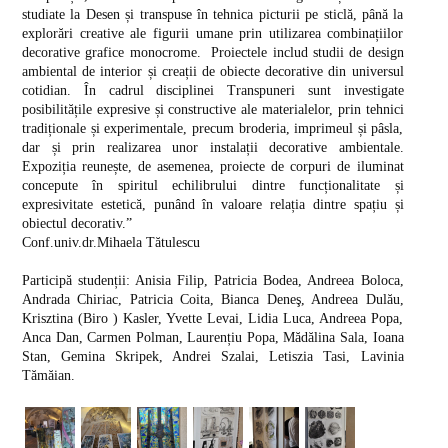
studiate la Desen și transpuse în tehnica picturii pe sticlă, până la
explorări creative ale figurii umane prin utilizarea combinațiilor
decorative grafice monocrome. Proiectele includ studii de design
ambiental de interior și creații de obiecte decorative din universul
cotidian. În cadrul disciplinei Transpuneri sunt investigate
posibilitățile expresive și constructive ale materialelor, prin tehnici
tradiționale și experimentale, precum broderia, imprimeul și pâsla,
dar și prin realizarea unor instalații decorative ambientale.
Expoziția reunește, de asemenea, proiecte de corpuri de iluminat
concepute în spiritul echilibrului dintre funcționalitate și
expresivitate estetică, punând în valoare relația dintre spațiu și
obiectul decorativ.”
Conf.univ.dr.Mihaela Tătulescu
Participă studenții: Anisia Filip, Patricia Bodea, Andreea Boloca,
Andrada Chiriac, Patricia Coita, Bianca Deneş, Andreea Dulău,
Krisztina (Biro ) Kasler, Yvette Levai, Lidia Luca, Andreea Popa,
Anca Dan, Carmen Polman, Laurențiu Popa, Mădălina Sala, Ioana
Stan, Gemina Skripek, Andrei Szalai, Letiszia Tasi, Lavinia
Tămăian.