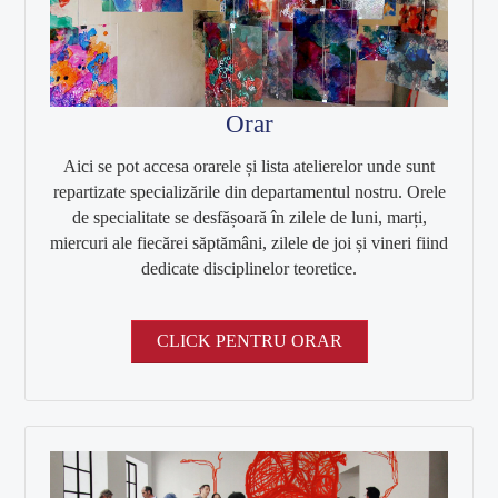
Corp profesoral
Conducerea departamentului
Comisii
Orar
Informații
Aici se pot accesa orarele și lista atelierelor unde sunt
repartizate specializările din departamentul nostru. Orele
Alegeri academice
de specialitate se desfășoară în zilele de luni, marți,
PROGRAME DE STUDIU
miercuri ale fiecărei săptămâni, zilele de joi și vineri fiind
dedicate disciplinelor teoretice.
Studii de licență
Pictură
CLICK PENTRU ORAR
Grafică
Design
Arte decorative