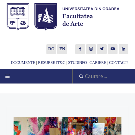
RO
EN
DOCUMENTE
|
RESURSE IT&C
|
STUDINFO
|
CARIERE
|
CONTACT!
DESPRE NOI
Noutăți
Scurtă prezentare
Misiune