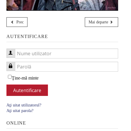
Informatii
Finalizare studii
Prec
Mai departe
Link-uri utile
AUTENTIFICARE
ADMITERE
Pregătiri admitere
Nume utilizator
Admitere licență
Parolă
Admitere masterat
Ţine-mă minte
MEDIA
Autentificare
Aţi uitat utilizatorul?
Aţi uitat parola?
ONLINE