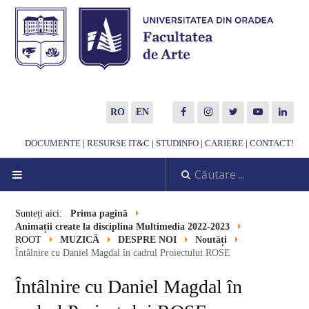
RO
EN
DOCUMENTE
|
RESURSE IT&C
|
STUDINFO
|
CARIERE
|
CONTACT!
DESPRE NOI
Sunteți aici:
Prima pagină
Animații create la disciplina Multimedia 2022-2023
Noutăți
ROOT
MUZICĂ
DESPRE NOI
Noutăți
Întâlnire cu Daniel Magdal în cadrul Proiectului ROSE
Scurtă prezentare
Întâlnire cu Daniel Magdal în
Misiune