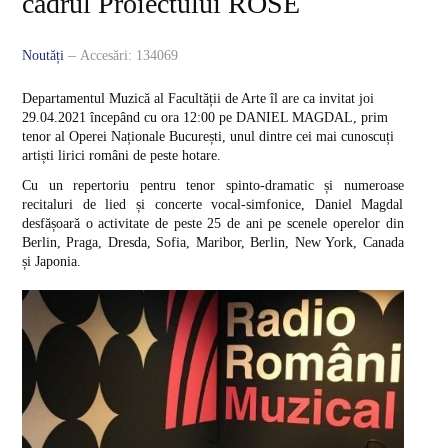
cadrul Proiectului ROSE
Corp profesoral
Conducerea departamentului
Noutăți
Accesări: 134069
Comisii
Departamentul Muzică al Facultății de Arte îl are ca invitat joi
29.04.2021 începând cu ora 12:00 pe DANIEL MAGDAL, prim
Informații
tenor al Operei Naționale București, unul dintre cei mai cunoscuți
artiști lirici români de peste hotare.
Alegeri academice
Cu un repertoriu pentru tenor spinto-dramatic și numeroase
recitaluri de lied și concerte vocal-simfonice, Daniel Magdal
PROGRAME DE STUDIU
desfășoară o activitate de peste 25 de ani pe scenele operelor din
Berlin, Praga, Dresda, Sofia, Maribor, Berlin, New York, Canada
și Japonia.
Studii de licență
Pictură
Grafică
Design
Arte decorative