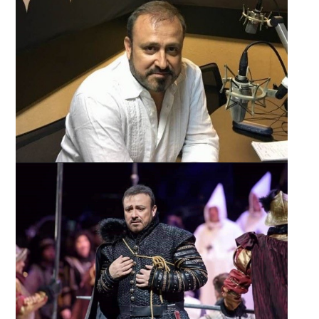
Modă-Design vestimentar
Studii de masterat
Arte plastice și multimedia
Design de obiect: modă și ambient
CERCETARE
Activitatea de cercetare
Relații internaționale
STUDENȚI
Orare studenți
Examene
Burse și tabere