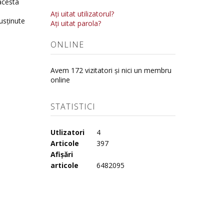
acesta
Aţi uitat utilizatorul?
susținute
Aţi uitat parola?
ONLINE
Avem 172 vizitatori și nici un membru
online
STATISTICI
Utlizatori
4
Articole
397
Afișări
articole
6482095