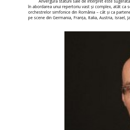
Anvergura staturii sale de interpret este sugerată,
în abordarea unui repertoriu vast şi complex, atât ca so
orchestrelor simfonice din România – cât şi ca partener 
pe scene din Germania, Franța, Italia, Austria, Israel, Ja