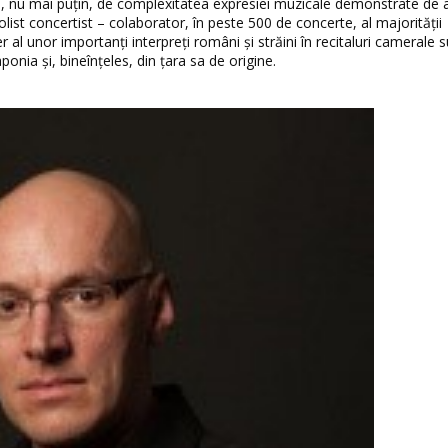
 nu mai puţin, de complexitatea expresiei muzicale demonstrate de 
list concertist – colaborator, în peste 500 de concerte, al majorităţii
al unor importanţi interpreţi români şi străini în recitaluri camerale 
ponia și, bineînțeles, din țara sa de origine.