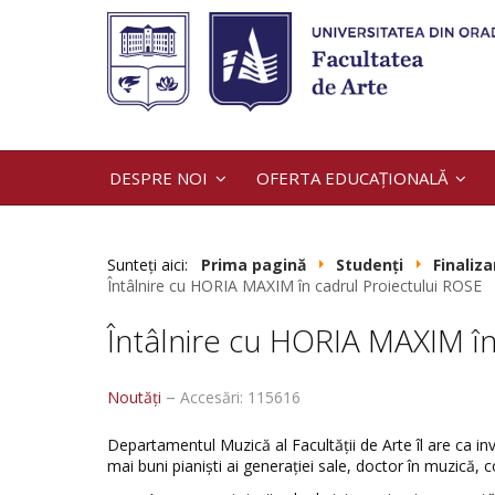
DESPRE NOI
OFERTA EDUCAȚIONALĂ
Sunteți aici:
Prima pagină
Studenți
Finaliza
Întâlnire cu HORIA MAXIM în cadrul Proiectului ROSE
Întâlnire cu HORIA MAXIM în
Noutăți
Accesări: 115616
Departamentul Muzică al Facultății de Arte îl are ca in
mai buni pianişti ai generaţiei sale, doctor în muzică, 