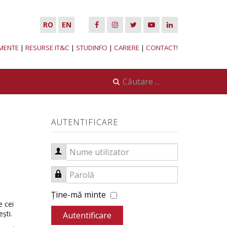
RO
EN
MENTE
|
RESURSE IT&C
|
STUDINFO
|
CARIERE
|
CONTACT!
AUTENTIFICARE
Nume utilizator
Parolă
Ţine-mă minte
e cei
ești.
Autentificare