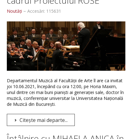
cadrul Proiectului ROSE
Revista Musica Academica - scientific journal
Noutăți
Accesări: 115631
Concursuri / Festivaluri / Proiecte
STUDENȚI
Orare studenți
Burse și tabere
Finalizare studii
Departamentul Muzică al Facultății de Arte îl are ca invitat
Erasmus +
joi 10.06.2021, începând cu ora 12:00, pe Horia Maxim,
unul dintre cei mai buni pianişti ai generaţiei sale, doctor în
ADMITERE
muzică, conferențiar universitar la Universitatea Națională
de Muzică din București.
Admitere Licență
Citește mai departe...
Admitere Master
Întâlnire cu MIHAELA ANICA în
MEDIA