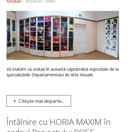
Noutăți
Accesări: 74492
Concursuri posturi
Relații internaționale
Parteneri
Alegeri academice
OFERTA EDUCAȚIONALĂ
Studii de licență
Vă invităm să vizitați în această săptămână expozițiile de la
specializările Departamentului de Arte Vizuale.
Studii de masterat
CERCETARE
Citește mai departe...
Stagiunea
Simpozioane / Conferințe
Întâlnire cu HORIA MAXIM în
Publicații