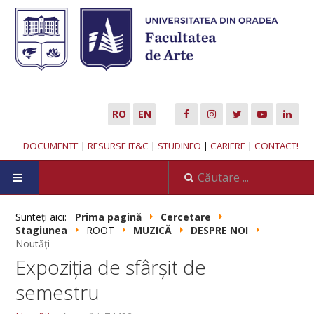
RO
EN
DOCUMENTE
|
RESURSE IT&C
|
STUDINFO
|
CARIERE
|
CONTACT!
DESPRE NOI
Sunteți aici:
Prima pagină
Cercetare
Stagiunea
ROOT
MUZICĂ
DESPRE NOI
Misiune
Noutăți
Expoziția de sfârșit de
Corp profesoral
semestru
Conducerea departamentului