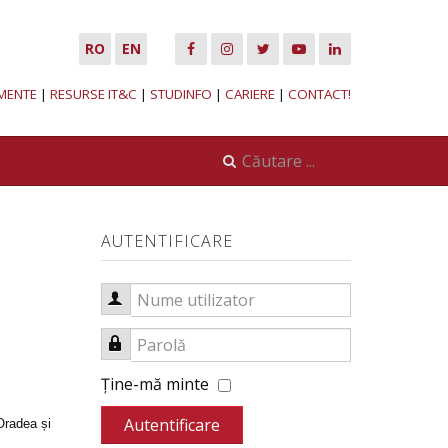
RO
EN
MENTE
|
RESURSE IT&C
|
STUDINFO
|
CARIERE
|
CONTACT!
AUTENTIFICARE
Nume utilizator
Parolă
Ţine-mă minte
Autentificare
Oradea și