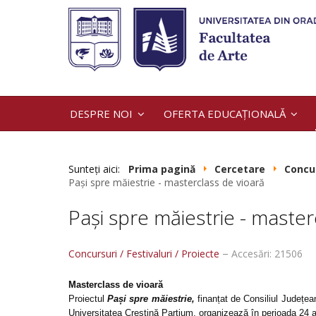
DESPRE NOI
OFERTA EDUCAȚIONALĂ
Sunteți aici:
Prima pagină
Cercetare
Concur
Pași spre măiestrie - masterclass de vioară
Pași spre măiestrie - master
Concursuri / Festivaluri / Proiecte
Accesări: 21506
Masterclass de vioară
Proiectul
Pași spre măiestrie,
finanțat de Consiliul Județean
Universitatea Creștină Partium, organizează în perioada 24 a