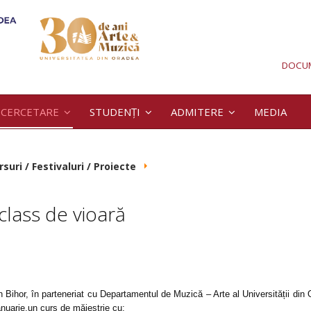
DOCU
CERCETARE
STUDENȚI
ADMITERE
MEDIA
suri / Festivaluri / Proiecte
class de vioară
 Bihor, în parteneriat cu Departamentul de Muzică – Arte al Universității din 
nuarie,un curs de măiestrie cu: