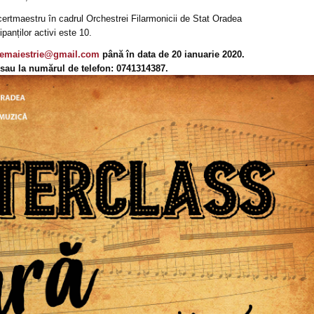
ncertmaestru în cadrul Orchestrei Filarmonicii de Stat Oradea
panților activi este 10.
remaiestrie@gmail.com
până în data de 20 ianuarie 2020.
il sau la numărul de telefon: 0741314387.