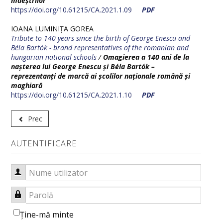
maeștrilor
https://doi.org/10.61215/CA.2021.1.09
PDF
IOANA LUMINIȚA GOREA
Tribute to 140 years since the birth of George Enescu and
Béla Bartók - brand representatives of the romanian and
hungarian national schools
/
Omagierea a 140 ani de la
nașterea lui George Enescu și Béla Bartók –
reprezentanți de marcă ai școlilor naționale română și
maghiară
https://doi.org/10.61215/CA.2021.1.10
PDF
Prec
AUTENTIFICARE
Nume utilizator
Parolă
Ţine-mă minte