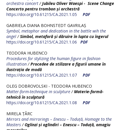
orchestra concert
/
Jubileu
Oliver Waespi - Scene Change
Concerto pentru trombon și orchestră
https://doi.org/10.61215/CA.2021.1.05
PDF
GABRIELA DIANA BOHNSTEDT GAVRILAȘ
S
ymbol, metaphor and dedication in the battle wih the
angel
/
Simbol, metaforă și dăruire în lupta cu îngerul
https://doi.org/10.61215/CA.2021.1.06
PDF
TEODORA HUBENCO
Procedures for stylizing the human figure in fashion
illustration
/
Procedee de stilizare a figurii umane în
ilustrația de modă
https://doi.org/10.61215/CA.2021.1.07
PDF
OLEG DOBROVOLSKI - TEODORA HUBENCO
Matter-form-technique in sculpture
/
Materie-formă-
tehnică în sculptură
https://doi.org/10.61215/CA.2021.1.08
PDF
MIRELA ȚÂRC
Mirrors and mirrorings – Enescu – Toduță, Homage to the
Masters
/
Oglinzi și oglindiri – Enescu – Toduță, omagiu