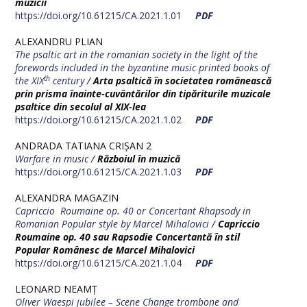
muzicii
https://doi.org/10.61215/CA.2021.1.01
PDF
ALEXANDRU PLIAN
The psaltic art in the romanian society in the light of the
forewords included in the byzantine music printed books of
th
the XIX
century
/
Arta psaltică în societatea românească
prin prisma înainte-cuvântărilor din tipăriturile muzicale
psaltice din secolul al XIX-lea
https://doi.org/10.61215/CA.2021.1.02
PDF
ANDRADA TATIANA CRIȘAN 2
Warfare in music
/
Războiul în muzică
https://doi.org/10.61215/CA.2021.1.03
PDF
ALEXANDRA MAGAZIN
Capriccio Roumaine op. 40 or Concertant Rhapsody in
Romanian Popular style by Marcel Mihalovici
/
Capriccio
Roumaine op. 40 sau Rapsodie Concertantă în stil
Popular Românesc de Marcel
Mihalovici
https://doi.org/10.61215/CA.2021.1.04
PDF
LEONARD NEAMȚ
Oliver Waespi jubilee – Scene Change trombone and