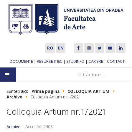
RO
EN
DOCUMENTE
|
RESURSE IT&C
|
STUDINFO
|
CARIERE
|
CONTACT!
ACASĂ
Sunteți aici:
Prima pagină
COLLOQUIA ARTIUM
Archive
Colloquia Artium nr.1/2021
DESPRE NOI
Colloquia Artium nr.1/2021
Prezentare generală
Archive
Accesări: 2408
Misiune și obiective