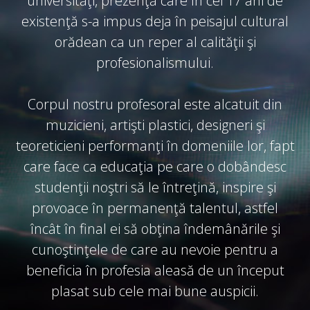
universităţi, prezenţă care în cei 17 ani de
existenţă s-a impus deja în peisajul cultural
orădean ca un reper al calităţii şi
profesionalismului.
Corpul nostru profesoral este alcatuit din
muzicieni, artişti plastici, designeri şi
teoreticieni performanţi în domeniile lor, fapt
care face ca educaţia pe care o dobândesc
studenţii noştri să le întreţină, inspire şi
provoace în permanenţă talentul, astfel
încât în final ei să obţina îndemânările şi
cunoştinţele de care au nevoie pentru a
beneficia în profesia aleasă de un început
plasat sub cele mai bune auspicii.