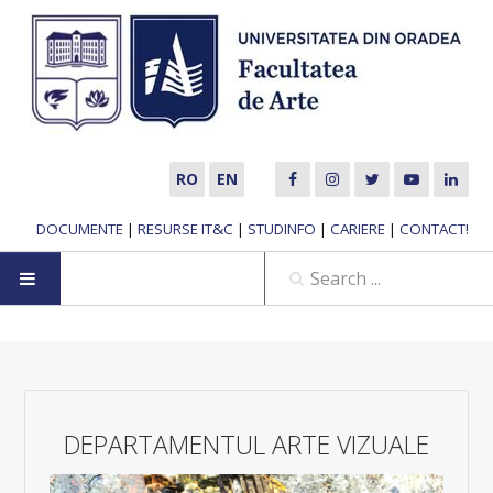
RO
EN
DOCUMENTE
|
RESURSE IT&C
|
STUDINFO
|
CARIERE
|
CONTACT!
HOME
ABOUT US
DEPARTAMENTUL ARTE VIZUALE
MUSIC DEPARTMENT