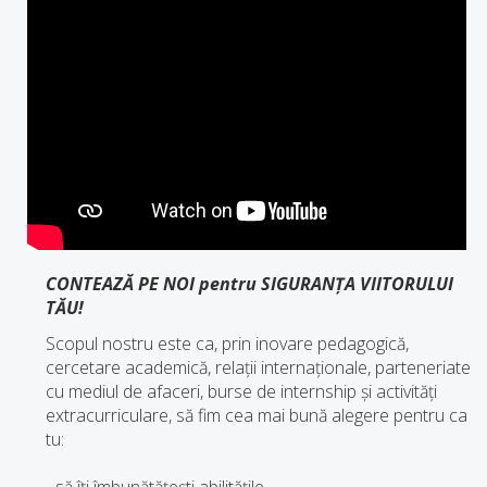
CONTEAZĂ PE NOI pentru SIGURANȚA VIITORULUI
TĂU!
Scopul nostru este ca, prin inovare pedagogică,
cercetare academică, relații internaționale, parteneriate
cu mediul de afaceri, burse de internship și activități
extracurriculare, să fim cea mai bună alegere pentru ca
tu:
- să îți îmbunătățești abilitățile