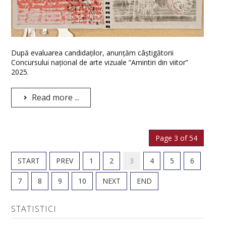
După evaluarea candidaților, anunțăm câștigătorii
Concursului național de arte vizuale ”Amintiri din viitor”
2025.
Read more ...
Page 3 of 54
START
PREV
1
2
3
4
5
6
7
8
9
10
NEXT
END
STATISTICI