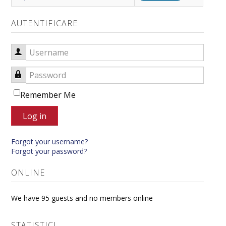
VISUAL ARTS DEPARTMENT
AUTENTIFICARE
ERASMUS
Username
Password
Remember Me
Log in
Forgot your username?
Forgot your password?
ONLINE
We have 95 guests and no members online
STATISTICI