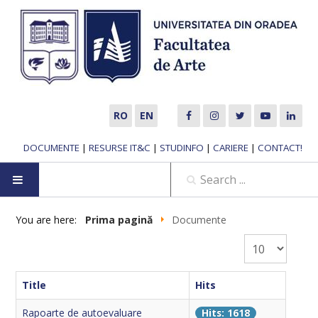
RO
EN
DOCUMENTE
|
RESURSE IT&C
|
STUDINFO
|
CARIERE
|
CONTACT!
HOME
You are here:
Prima pagină
Documente
Display #
ABOUT US
MUSIC DEPARTMENT
Title
Hits
Rapoarte de autoevaluare
Hits: 1618