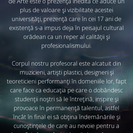
de Arte este o prezenţă inedită ce aduce un
plus de valoare şi vizibilitate acestei
universităţi, prezenţă care în cei 17 ani de
existenţă s-a impus deja în peisajul cultural
orădean ca un reper al calităţii şi
profesionalismului.
Corpul nostru profesoral este alcatuit din
muzicieni, artişti plastici, designeri şi
teoreticieni performanţi în domeniile lor, fapt
care face ca educaţia pe care o dobândesc
studenţii noştri să le întreţină, inspire şi
provoace în permanenţă talentul, astfel
încât în final ei să obţina îndemânările şi
cunoştinţele de care au nevoie pentru a