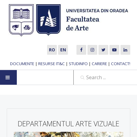
RO
EN
DOCUMENTE
|
RESURSE IT&C
|
STUDINFO
|
CARIERE
|
CONTACT!
HOME
ABOUT US
DEPARTAMENTUL ARTE VIZUALE
MUSIC DEPARTMENT