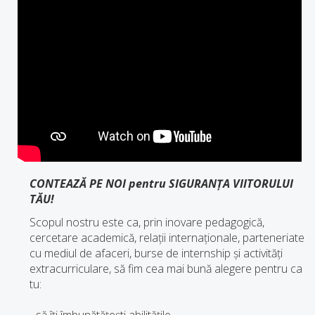
CONTEAZĂ PE NOI pentru SIGURANȚA VIITORULUI
TĂU!
Scopul nostru este ca, prin inovare pedagogică,
cercetare academică, relații internaționale, parteneriate
cu mediul de afaceri, burse de internship și activități
extracurriculare, să fim cea mai bună alegere pentru ca
tu:
- să îți îmbunătățești abilitățile