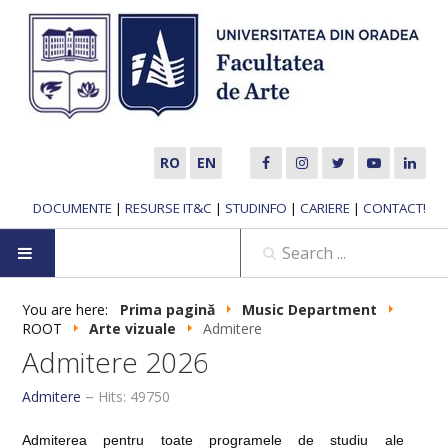
RO
EN
DOCUMENTE
|
RESURSE IT&C
|
STUDINFO
|
CARIERE
|
CONTACT!
HOME
You are here:
Prima pagină
Music Department
ROOT
Arte vizuale
Admitere
ABOUT US
Admitere 2026
Admitere
Hits: 49750
MUSIC DEPARTMENT
Admiterea pentru toate programele de studiu ale