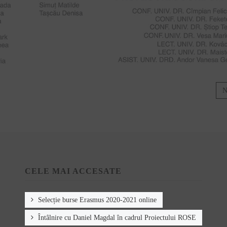
N
CELE MAI ACCESATE
Selecție burse Erasmus 2020-2021 online
Întâlnire cu Daniel Magdal în cadrul Proiectului ROSE