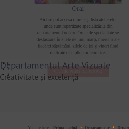
Orar
Aici se pot accesa orarele și lista atelierelor
unde sunt repartizate specializările din
departamentul nostru. Orele de specialitate se
desfășoară în zilele de luni, marți, miercuri ale
fiecărei săptămâni, zilele de joi și vineri fiind
dedicate disciplinelor teoretice.
Departamentul Arte Vizuale
0
1
CLICK PENTRU ORAR
Creativitate și excelență
2
You are here:
Prima pagină
Departamente
Depart