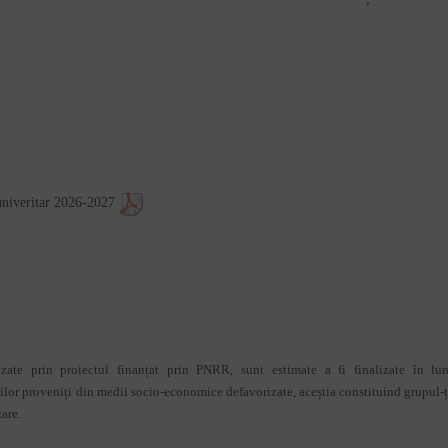
l univeritar 2026-2027
zate prin proiectul finanțat prin PNRR, sunt estimate a fi finalizate în lu
ților proveniți din medii socio-economice defavorizate, aceștia constituind grupul-ț
zare.