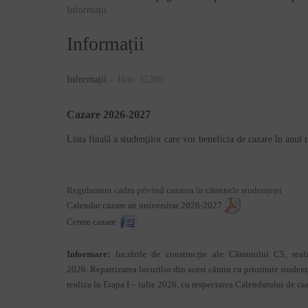
Informații
Informații
Informații
Hits: 35289
Cazare
2026-2027
Lista finală a studenţilor care vor beneficia de cazare în anu
Regulament cadru privind cazarea în căminele studențești
Calendar cazare an universitar 2026-2027
Cerere cazare
Informare:
lucrările de construcție ale Căminului C5, reali
2026. Repartizarea locurilor din acest cămin cu prioritate studen
realiza în Etapa I – iulie 2026, cu respectarea Calendarului de ca