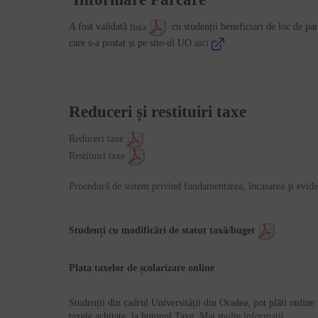
A fost validată
lista
cu studenții beneficiari de loc de par
care s-a postat și pe site-ul UO
aici
Reduceri și restituiri taxe
Reduceri taxe
Restituiri taxe
Procedură de sistem privind fundamentarea, încasarea şi eviđe
Studenți cu modificări de statut taxă/buget
Plata taxelor de școlarizare online
Studenții din cadrul Universității din Oradea, pot plăti online 
taxele achitate, la butonul Taxe
.
Mai multe informații...