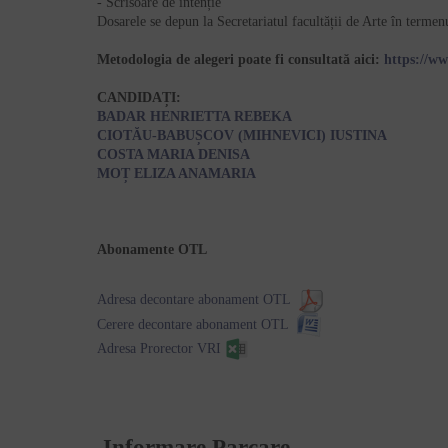
- Scrisoare de intenție
Dosarele se depun la Secretariatul facultății de Arte în termenul
Metodologia de alegeri poate fi consultată aici:
https://w
CANDIDAȚI:
BADAR HENRIETTA REBEKA
CIOTĂU-BABUȘCOV (MIHNEVICI) IUSTINA
COSTA MARIA DENISA
MOȚ ELIZA ANAMARIA
Abonamente OTL
Adresa decontare abonament OTL
Cerere decontare abonament OTL
Adresa Prorector VRI
Informare Parcare