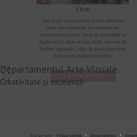
Orar
Aici se pot accesa orarele și lista atelierelor
unde sunt repartizate specializările din
departamentul nostru. Orele de specialitate se
desfășoară în zilele de luni, marți, miercuri ale
fiecărei săptămâni, zilele de joi și vineri fiind
dedicate disciplinelor teoretice.
Departamentul Arte Vizuale
0
1
CLICK PENTRU ORAR
Creativitate și excelență
2
You are here:
Prima pagină
Departamente
Depart