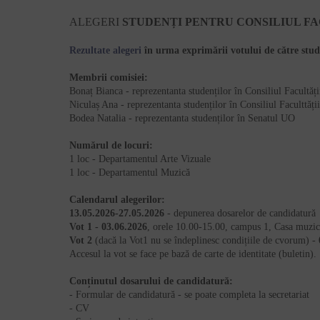
ALEGERI
STUDENȚI PENTRU CONSILIUL FA
Rezultate alegeri
în urma exprimării votului de către stude
Membrii comisiei:
Bonaț Bianca - reprezentanta studenților în Consiliul Facultăț
Niculaș Ana - reprezentanta studenților în Consiliul Faculttă
Bodea Natalia - reprezentanta studenților în Senatul UO
Numărul de locuri:
1 loc - Departamentul Arte Vizuale
1 loc - Departamentul Muzică
Calendarul alegerilor:
13.05.2026-27.05.2026
- depunerea dosarelor de candidatură
Vot 1 - 03.06.2026
, orele 10.00-15.00, campus 1, Casa muzicii
Vot 2
(dacă la Vot1 nu se îndeplinesc condițiile de cvorum) -
Accesul la vot se face pe bază de carte de identitate (buletin).
Conținutul dosarului de candidatură:
- Formular de candidatură - se poate completa la secretariat
- CV