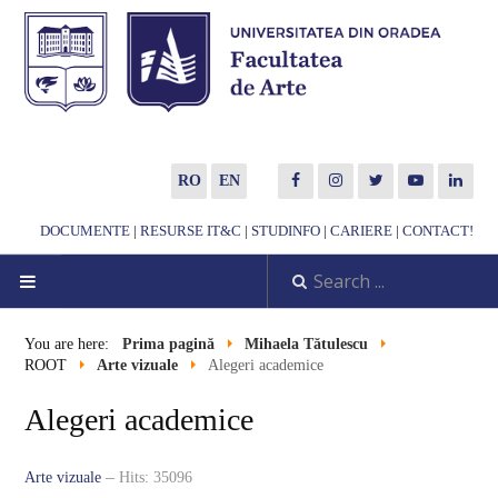
RO
EN
DOCUMENTE
|
RESURSE IT&C
|
STUDINFO
|
CARIERE
|
CONTACT!
HOME
You are here:
Prima pagină
Mihaela Tătulescu
ROOT
Arte vizuale
Alegeri academice
ABOUT US
Alegeri academice
MUSIC DEPARTMENT
Arte vizuale
Hits: 35096