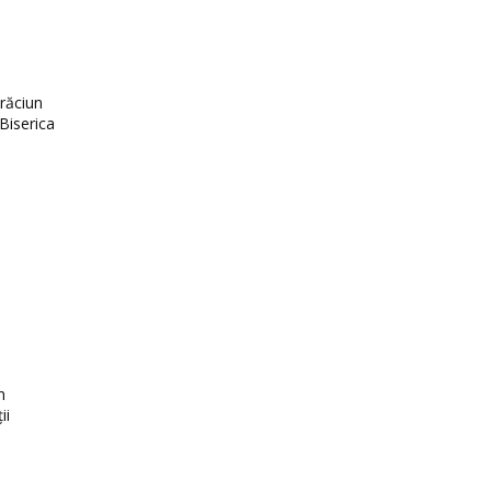
Crăciun
Biserica
n
ii