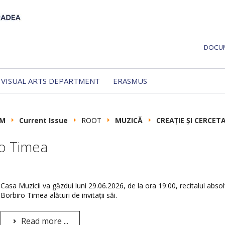
DOCU
VISUAL ARTS DEPARTMENT
ERASMUS
UM
Current Issue
ROOT
MUZICĂ
CREAȚIE ȘI CERCET
ro Timea
Casa Muzicii va găzdui luni 29.06.2026, de la ora 19:00, recitalul abso
Borbiro Timea alături de invitații săi.
Read more ...