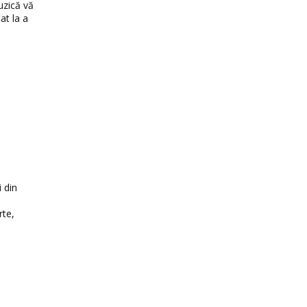
uzică vă
at la a
i din
rte,