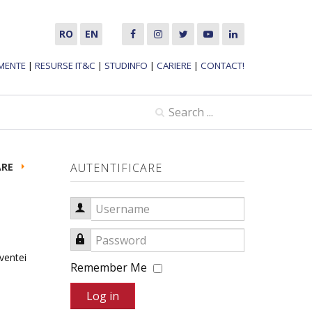
RO
EN
MENTE
|
RESURSE IT&C
|
STUDINFO
|
CARIERE
|
CONTACT!
ARE
AUTENTIFICARE
Username
Password
lventei
Remember Me
Log in