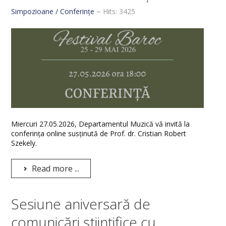
VISUAL ARTS DEPARTMENT
Simpozioane / Conferințe
Hits: 3425
ERASMUS
Miercuri 27.05.2026, Departamentul Muzică vă invită la
conferința online susținută de Prof. dr. Cristian Robert
Szekely.
Read more ...
Sesiune aniversară de
comunicări științifice cu