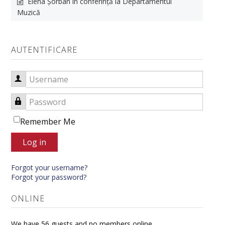
Elena Șorban în conferință la Departamentul
Muzică
AUTENTIFICARE
Username
Password
Remember Me
Log in
Forgot your username?
Forgot your password?
ONLINE
We have 56 guests and no members online