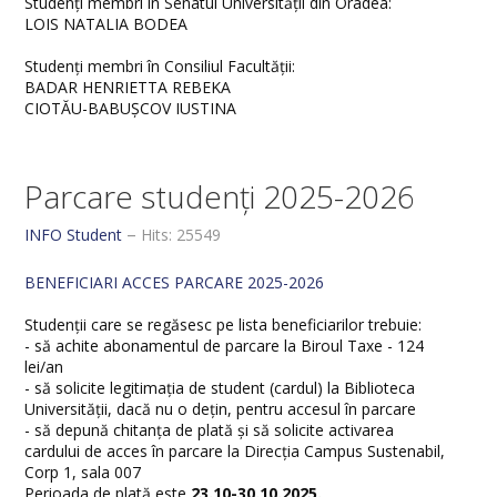
Studenți membri în Senatul Universității din Oradea:
LOIS NATALIA BODEA
Studenți membri în Consiliul Facultății:
BADAR HENRIETTA REBEKA
CIOTĂU-BABUȘCOV IUSTINA
Parcare studenți 2025-2026
INFO Student
Hits: 25549
BENEFICIARI ACCES PARCARE 2025-2026
Studenții care se regăsesc pe lista beneficiarilor trebuie:
- să achite abonamentul de parcare la Biroul Taxe - 124
lei/an
- să solicite legitimația de student (cardul) la Biblioteca
Universității, dacă nu o dețin, pentru accesul în parcare
- să depună chitanța de plată și să solicite activarea
cardului de acces în parcare la Direcția Campus Sustenabil,
Corp 1, sala 007
Perioada de plată este
23.10-30.10.2025.