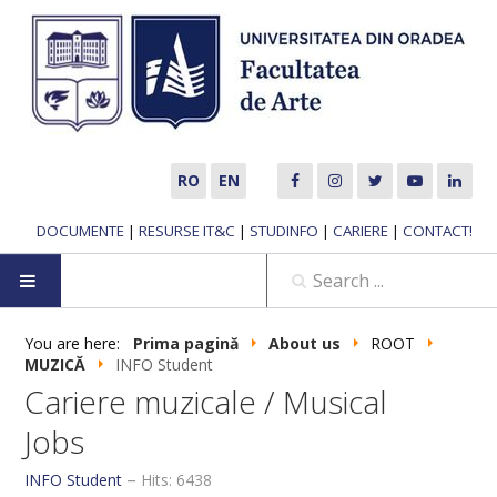
RO
EN
DOCUMENTE
|
RESURSE IT&C
|
STUDINFO
|
CARIERE
|
CONTACT!
HOME
You are here:
Prima pagină
About us
ROOT
MUZICĂ
INFO Student
ABOUT US
Cariere muzicale / Musical
Jobs
MUSIC DEPARTMENT
INFO Student
Hits: 6438