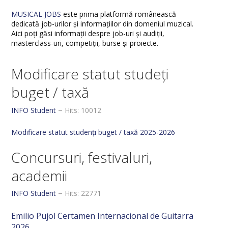
VISUAL ARTS DEPARTMENT
MUSICAL JOBS
este prima platformă românească
dedicată job-urilor și informațiilor din domeniul muzical.
ERASMUS
Aici poți găsi informații despre job-uri și audiții,
masterclass-uri, competiții, burse și proiecte.
Modificare statut studeți
buget / taxă
INFO Student
Hits: 10012
Modificare statut studenți buget / taxă 2025-2026
Concursuri, festivaluri,
academii
INFO Student
Hits: 22771
Emilio Pujol Certamen Internacional de Guitarra
2026