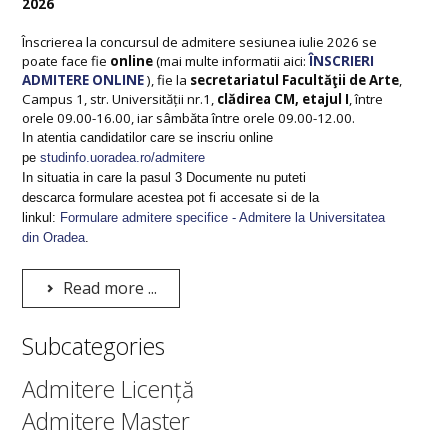
2026
Înscrierea la concursul de admitere sesiunea iulie 2026 se
poate face fie
online
(mai multe informatii aici:
ÎNSCRIERI
ADMITERE ONLINE
), fie
la
secretariatul Facultăţii de Arte
,
Campus 1, str. Universității nr.1,
clădirea CM, etajul I
, între
orele 09.00-16.00, iar sâmbăta între orele 09.00-12.00.
In atentia candidatilor care se inscriu online
pe
studinfo.uoradea.ro/admitere
In situatia in care la pasul 3 Documente nu puteti
descarca formulare acestea pot fi accesate si de la
linkul:
Formulare admitere specifice - Admitere la Universitatea
din Oradea
.
Read more ...
Subcategories
Admitere Licență
Admitere Master