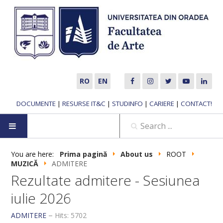
RO
EN
DOCUMENTE
|
RESURSE IT&C
|
STUDINFO
|
CARIERE
|
CONTACT!
HOME
You are here:
Prima pagină
About us
ROOT
MUZICĂ
ADMITERE
ABOUT US
Rezultate admitere - Sesiunea
iulie 2026
MUSIC DEPARTMENT
ADMITERE
Hits: 5702