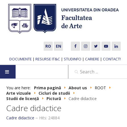
RO
EN
DOCUMENTE
|
RESURSE IT&C
|
STUDINFO
|
CARIERE
|
CONTACT!
HOME
You are here:
Prima pagină
About us
ROOT
Arte vizuale
Cicluri de studii
Studii de licență
Pictură
Cadre didactice
ABOUT US
Cadre didactice
MUSIC DEPARTMENT
Cadre didactice
Hits: 24884