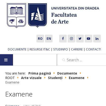
RO
EN
DOCUMENTE
|
RESURSE IT&C
|
STUDINFO
|
CARIERE
|
CONTACT!
HOME
You are here:
Prima pagină
Documente
ROOT
Arte vizuale
Studenți
Examene
Examene
ABOUT US
Examene
MUSIC DEPARTMENT