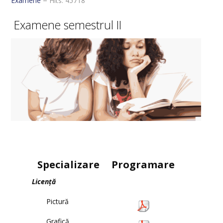
Examene
Hits: 45718
VISUAL ARTS DEPARTMENT
Examene semestrul II
ERASMUS
Specializare
Programare
Licență
Pictură
Grafică