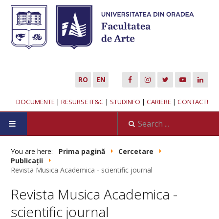
RO
EN
DOCUMENTE
|
RESURSE IT&C
|
STUDINFO
|
CARIERE
|
CONTACT!
HOME
You are here:
Prima pagină
Cercetare
Publicații
Revista Musica Academica - scientific journal
ABOUT US
Revista Musica Academica -
MUSIC DEPARTMENT
scientific journal